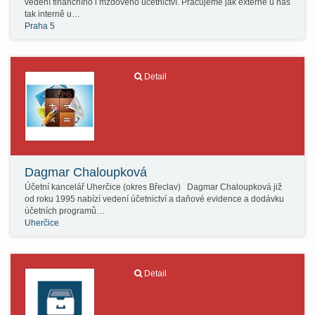
vedení finančního i mzdového účetnictví. Pracujeme jak externě u nás
tak interně u…
Praha 5
Detail
Dagmar Chaloupková
Účetní kancelář Uherčice (okres Břeclav) Dagmar Chaloupková již
od roku 1995 nabízí vedení účetnictví a daňové evidence a dodávku
účetních programů…
Uherčice
Detail