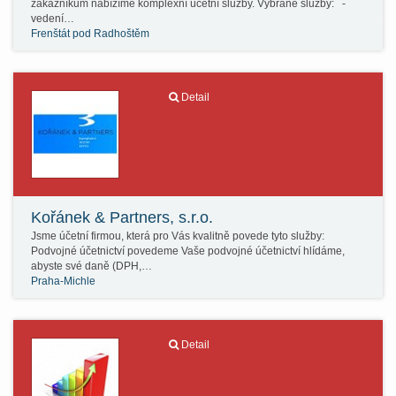
zákazníkům nabízíme komplexní účetní služby. Vybrané služby: -
vedení…
Frenštát pod Radhoštěm
Detail
Kořánek & Partners, s.r.o.
Jsme účetní firmou, která pro Vás kvalitně povede tyto služby:
Podvojné účetnictví povedeme Vaše podvojné účetnictví hlídáme,
abyste své daně (DPH,…
Praha-Michle
Detail