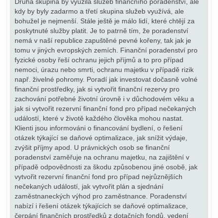
Druhá skupina by využila služeb finančního poradenství, ale
kdy by byly zadarmo a třetí skupina služeb využívá, ale
bohužel je nejmenší. Stále ještě je málo lidí, které chtějí za
poskytnuté služby platit. Je to patrně tím, že poradenství
nemá v naší republice zapuštěné pevné kořeny, tak jak je
tomu v jiných evropských zemích. Finanční poradenství pro
fyzické osoby řeší ochranu jejich příjmů a to pro případ
nemoci, úrazu nebo smrti, ochranu majetku v případě rizik
např. živelné pohromy. Poradí jak investovat dočasně volné
finanční prostředky, jak si vytvořit finanční rezervy pro
zachování potřebné životní úrovně i v důchodovém věku a
jak si vytvořit rezervní finanční fond pro případ nečekaných
událostí, které v životě každého člověka mohou nastat.
Klienti jsou informováni o financování bydlení, o řešení
otázek týkající se daňové optimalizace, jak snížit výdaje,
zvýšit příjmy apod. U právnických osob se finanční
poradenství zaměřuje na ochranu majetku, na zajištění v
případě odpovědnosti za škodu způsobenou jiné osobě, jak
vytvořit rezervní finanční fond pro případ nejrůznějších
nečekaných událostí, jak vytvořit plán a sjednání
zaměstnaneckých výhod pro zaměstnance. Poradenství
nabízí i řešení otázek týkajících se daňové optimalizace,
čerpání finančních prostředků z dotačních fondů, vedení