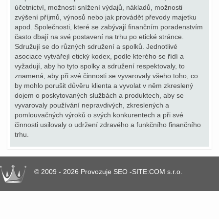
účetnictví, možnosti snížení výdajů, nákladů, možnosti
zvýšení příjmů, výnosů nebo jak provádět převody majetku
apod. Společnosti, které se zabývají finančním poradenstvím
často dbají na své postavení na trhu po etické stránce.
Sdružují se do různých sdružení a spolků. Jednotlivé
asociace vytvářejí etický kodex, podle kterého se řídí a
vyžadují, aby ho tyto spolky a sdružení respektovaly, to
znamená, aby při své činnosti se vyvarovaly všeho toho, co
by mohlo porušit důvěru klienta a vyvolat v něm zkreslený
dojem o poskytovaných službách a produktech, aby se
vyvarovaly používání nepravdivých, zkreslených a
pomlouvačných výroků o svých konkurentech a při své
činnosti usilovaly o udržení zdravého a funkčního finančního
trhu.
© 2009 - 2026 Provozuje SEO -SITE:COM s.r.o.