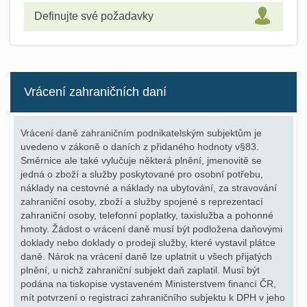
Definujte své požadavky
Vrácení zahraničních daní
Vrácení daně zahraničním podnikatelským subjektům je
uvedeno v zákoně o daních z přidaného hodnoty v§83.
Směrnice ale také vylučuje některá plnění, jmenovitě se
jedná o zboží a služby poskytované pro osobní potřebu,
náklady na cestovné a náklady na ubytování, za stravování
zahraniční osoby, zboží a služby spojené s reprezentací
zahraniční osoby, telefonní poplatky, taxislužba a pohonné
hmoty. Žádost o vrácení daně musí být podložena daňovými
doklady nebo doklady o prodeji služby, které vystavil plátce
daně. Nárok na vrácení daně lze uplatnit u všech přijatých
plnění, u nichž zahraniční subjekt daň zaplatil. Musí být
podána na tiskopise vystaveném Ministerstvem financí ČR,
mít potvrzení o registraci zahraničního subjektu k DPH v jeho