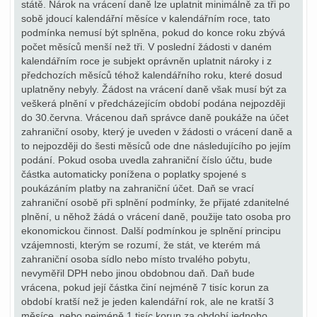
státě. Nárok na vrácení daně lze uplatnit minimálně za tři po
sobě jdoucí kalendářní měsíce v kalendářním roce, tato
podmínka nemusí být splněna, pokud do konce roku zbývá
počet měsíců menší než tři. V poslední žádosti v daném
kalendářním roce je subjekt oprávněn uplatnit nároky i z
předchozích měsíců téhož kalendářního roku, které dosud
uplatněny nebyly. Žádost na vrácení daně však musí být za
veškerá plnění v předcházejícím období podána nejpozději
do 30.června. Vrácenou daň správce daně poukáže na účet
zahraniční osoby, který je uveden v žádosti o vrácení daně a
to nejpozději do šesti měsíců ode dne následujícího po jejím
podání. Pokud osoba uvedla zahraniční číslo účtu, bude
částka automaticky ponížena o poplatky spojené s
poukázáním platby na zahraniční účet. Daň se vrací
zahraniční osobě při splnění podmínky, že přijaté zdanitelné
plnění, u něhož žádá o vrácení daně, použije tato osoba pro
ekonomickou činnost. Další podmínkou je splnění principu
vzájemnosti, kterým se rozumí, že stát, ve kterém má
zahraniční osoba sídlo nebo místo trvalého pobytu,
nevyměřil DPH nebo jinou obdobnou daň. Daň bude
vrácena, pokud její částka činí nejméně 7 tisíc korun za
období kratší než je jeden kalendářní rok, ale ne kratší 3
měsíce, nebo nejméně 1 tisíc korun za období jednoho