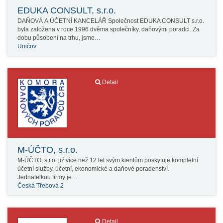
EDUKA CONSULT, s.r.o.
DAŇOVÁ A ÚČETNÍ KANCELÁŘ Společnost EDUKA CONSULT s.r.o.
byla založena v roce 1996 dvěma společníky, daňovými poradci. Za
dobu působení na trhu, jsme…
Uničov
Detail
M-ÚČTO, s.r.o.
M-ÚČTO, s.r.o. již více než 12 let svým kientům poskytuje kompletní
účetní služby, účetní, ekonomické a daňové poradenství.
Jednatelkou firmy je…
Česká Třebová 2
Detail