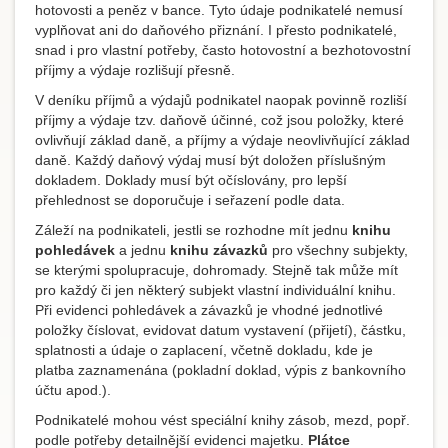
hotovosti a peněz v bance. Tyto údaje podnikatelé nemusí
vyplňovat ani do daňového přiznání. I přesto podnikatelé,
snad i pro vlastní potřeby, často hotovostní a bezhotovostní
příjmy a výdaje rozlišují přesně.
V deníku příjmů a výdajů podnikatel naopak povinně rozliší
příjmy a výdaje tzv. daňově účinné, což jsou položky, které
ovlivňují základ daně, a příjmy a výdaje neovlivňující základ
daně. Každý daňový výdaj musí být doložen příslušným
dokladem. Doklady musí být očíslovány, pro lepší
přehlednost se doporučuje i seřazení podle data.
Záleží na podnikateli, jestli se rozhodne mít jednu
knihu
pohledávek
a jednu
knihu závazků
pro všechny subjekty,
se kterými spolupracuje, dohromady. Stejně tak může mít
pro každý či jen některý subjekt vlastní individuální knihu.
Při evidenci pohledávek a závazků je vhodné jednotlivé
položky číslovat, evidovat datum vystavení (přijetí), částku,
splatnosti a údaje o zaplacení, včetně dokladu, kde je
platba zaznamenána (pokladní doklad, výpis z bankovního
účtu apod.).
Podnikatelé mohou vést speciální knihy zásob, mezd, popř.
podle potřeby detailnější evidenci majetku.
Plátce