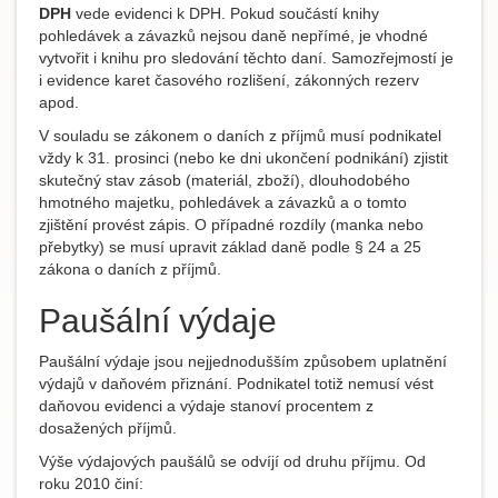
DPH
vede evidenci k DPH. Pokud součástí knihy
pohledávek a závazků nejsou daně nepřímé, je vhodné
vytvořit i knihu pro sledování těchto daní. Samozřejmostí je
i evidence karet časového rozlišení, zákonných rezerv
apod.
V souladu se zákonem o daních z příjmů musí podnikatel
vždy k 31. prosinci (nebo ke dni ukončení podnikání) zjistit
skutečný stav zásob (materiál, zboží), dlouhodobého
hmotného majetku, pohledávek a závazků a o tomto
zjištění provést zápis. O případné rozdíly (manka nebo
přebytky) se musí upravit základ daně podle § 24 a 25
zákona o daních z příjmů.
Paušální výdaje
Paušální výdaje jsou nejjednodušším způsobem uplatnění
výdajů v daňovém přiznání. Podnikatel totiž nemusí vést
daňovou evidenci a výdaje stanoví procentem z
dosažených příjmů.
Výše výdajových paušálů se odvíjí od druhu příjmu. Od
roku 2010 činí: