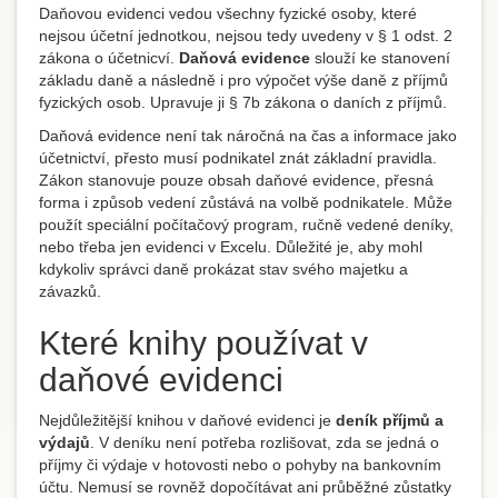
Daňovou evidenci vedou všechny fyzické osoby, které
nejsou účetní jednotkou, nejsou tedy uvedeny v § 1 odst. 2
zákona o účetnicví.
Da­ňová evidence
slouží ke stanovení
základu daně a následně i pro výpočet výše daně z příjmů
fyzických osob. Upravuje ji § 7b zákona o daních z příjmů.
Daňová evidence není tak náročná na čas a informace jako
účetnictví, přesto musí podnikatel znát základní pravidla.
Zákon stanovuje pouze obsah daňové evidence, přesná
forma i způsob vedení zůstává na volbě podnikatele. Může
použít speciální počítačový program, ručně vedené deníky,
nebo třeba jen evidenci v Excelu. Důležité je, aby mohl
kdykoliv správci daně prokázat stav svého majetku a
závazků.
Které knihy používat v
daňové evidenci
Nejdůležitější knihou v daňové evidenci je
deník příjmů a
výdajů
. V deníku není potřeba rozlišovat, zda se jedná o
příjmy či výdaje v hotovosti nebo o pohyby na bankovním
účtu. Nemusí se rovněž dopočítávat ani průběžné zůstatky