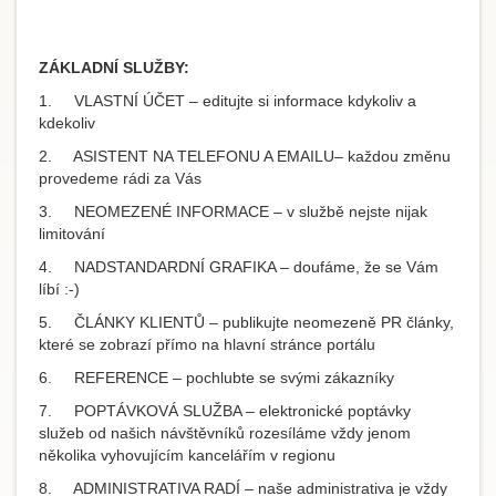
ZÁKLADNÍ SLUŽBY:
1. VLASTNÍ ÚČET – editujte si informace kdykoliv a
kdekoliv
2. ASISTENT NA TELEFONU A EMAILU– každou změnu
provedeme rádi za Vás
3. NEOMEZENÉ INFORMACE – v službě nejste nijak
limitování
4. NADSTANDARDNÍ GRAFIKA – doufáme, že se Vám
líbí :-)
5. ČLÁNKY KLIENTŮ – publikujte neomezeně PR články,
které se zobrazí přímo na hlavní stránce portálu
6. REFERENCE – pochlubte se svými zákazníky
7. POPTÁVKOVÁ SLUŽBA – elektronické poptávky
služeb od našich návštěvníků rozesíláme vždy jenom
několika vyhovujícím kancelářím v regionu
8. ADMINISTRATIVA RADÍ – naše administrativa je vždy