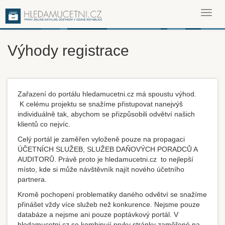
Toggl
navig
Výhody registrace
Zařazení do portálu hledamucetni.cz má spoustu výhod.
K celému projektu se snažíme přistupovat nanejvýš
individuálně tak, abychom se přizpůsobili odvětví našich
klientů co nejvíc.
Celý portál je zaměřen vyloženě pouze na propagaci
ÚČETNÍCH SLUŽEB, SLUŽEB DAŇOVÝCH PORADCŮ A
AUDITORŮ. Právě proto je hledamucetni.cz to nejlepší
místo, kde si může návštěvník najít nového účetního
partnera.
Kromě pochopení problematiky daného odvětví se snažíme
přinášet vždy více služeb než konkurence. Nejsme pouze
databáze a nejsme ani pouze poptávkový portál. V
hledamucetni.cz se kombinují prvky stránky zaměřené na