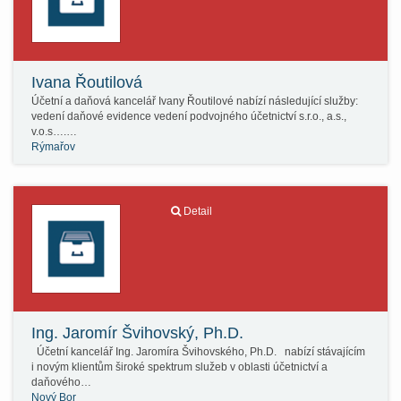
Ivana Řoutilová
Účetní a daňová kancelář Ivany Řoutilové nabízí následující služby:
vedení daňové evidence vedení podvojného účetnictví s.r.o., a.s.,
v.o.s….…
Rýmařov
Detail
Ing. Jaromír Švihovský, Ph.D.
Účetní kancelář Ing. Jaromíra Švihovského, Ph.D. nabízí stávajícím
i novým klientům široké spektrum služeb v oblasti účetnictví a
daňového…
Nový Bor