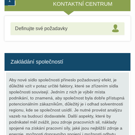
1
2
3
KONTAKTNÍ CENTRUM
Definujte své požadavky
Zakládání společností
Aby nové sídlo společnosti přineslo požadovaný efekt, je
důležité vzít v potaz určité faktory, které se zřízením sídla
společnosti souvisejí. Jedním z nich je výběr místa
podnikání, to znamená, aby společnost byla dobře přístupná
potencionálním zákazníkům, důležitý je i odhad solventnosti
regionu, kde se společnost usídlí. Je nutné provést analýzu
vazeb na budoucí dodavatele. Další aspekty, které by
podnikatel měl zvážit, jsou zdroje pracovních sil, náklady
spojené na získání pracovní síly, jaké jsou nejbližší zdroje a
energie, možnosti dopravního spojení i možnosti odbytu