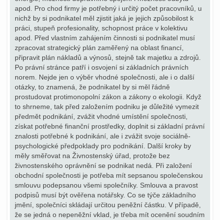
apod. Pro chod firmy je potřebný i určitý počet pracovníků, u
nichž by si podnikatel měl zjistit jaká je jejich způsobilost k
práci, stupeň profesionality, schopnost práce v kolektivu
apod. Před vlastním zahájením činnosti si podnikatel musí
zpracovat strategický plán zaměřený na oblast financí,
připravit plán nákladů a výnosů, stejně tak majetku a zdrojů.
Po právní stránce patří i osvojení si základních právních
norem. Nejde jen o výběr vhodné společnosti, ale i o další
otázky, to znamená, že podnikatel by si měl řádně
prostudovat protimonopolní zákon a zákony o ekologii. Když
to shrneme, tak před založením podniku je důležité vymezit
předmět podnikání, zvážit vhodné umístění společnosti,
získat potřebné finanční prostředky, doplnit si základní právní
znalosti potřebné k podnikání, ale i zvážit svoje sociálně-
psychologické předpoklady pro podnikání. Další kroky by
měly směřovat na Živnostenský úřad, protože bez
živnostenského oprávnění se podnikat nedá. Při založení
obchodní společnosti je potřeba mít sepsanou společenskou
smlouvu podepsanou všemi společníky. Smlouva a pravost
podpisů musí být ověřena notářsky. Co se týče základního
jmění, společníci skládají určitou peněžní částku. V případě,
že se jedná o nepeněžní vklad, je třeba mít ocenění soudním