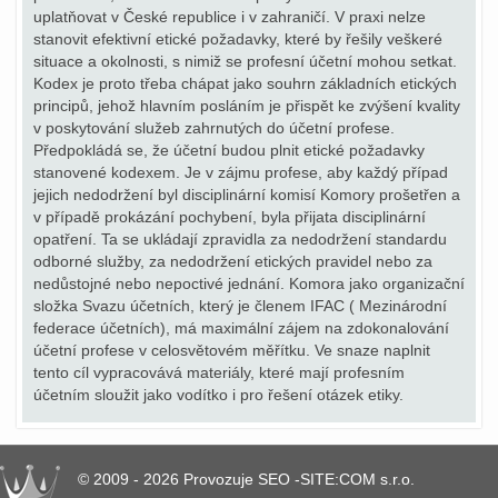
uplatňovat v České republice i v zahraničí. V praxi nelze
stanovit efektivní etické požadavky, které by řešily veškeré
situace a okolnosti, s nimiž se profesní účetní mohou setkat.
Kodex je proto třeba chápat jako souhrn základních etických
principů, jehož hlavním posláním je přispět ke zvýšení kvality
v poskytování služeb zahrnutých do účetní profese.
Předpokládá se, že účetní budou plnit etické požadavky
stanovené kodexem. Je v zájmu profese, aby každý případ
jejich nedodržení byl disciplinární komisí Komory prošetřen a
v případě prokázání pochybení, byla přijata disciplinární
opatření. Ta se ukládají zpravidla za nedodržení standardu
odborné služby, za nedodržení etických pravidel nebo za
nedůstojné nebo nepoctivé jednání. Komora jako organizační
složka Svazu účetních, který je členem IFAC ( Mezinárodní
federace účetních), má maximální zájem na zdokonalování
účetní profese v celosvětovém měřítku. Ve snaze naplnit
tento cíl vypracovává materiály, které mají profesním
účetním sloužit jako vodítko i pro řešení otázek etiky.
© 2009 - 2026 Provozuje SEO -SITE:COM s.r.o.