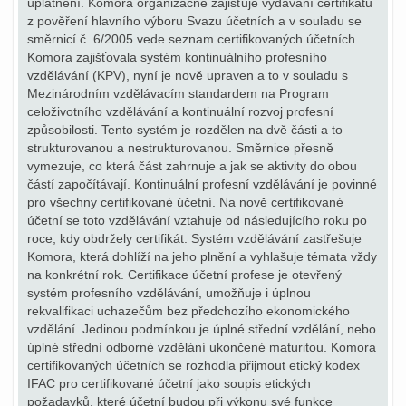
uplatnění. Komora organizačně zajišťuje vydávání certifikátů
z pověření hlavního výboru Svazu účetních a v souladu se
směrnicí č. 6/2005 vede seznam certifikovaných účetních.
Komora zajišťovala systém kontinuálního profesního
vzdělávání (KPV), nyní je nově upraven a to v souladu s
Mezinárodním vzdělávacím standardem na Program
celoživotního vzdělávání a kontinuální rozvoj profesní
způsobilosti. Tento systém je rozdělen na dvě části a to
strukturovanou a nestrukturovanou. Směrnice přesně
vymezuje, co která část zahrnuje a jak se aktivity do obou
částí započítávají. Kontinuální profesní vzdělávání je povinné
pro všechny certifikované účetní. Na nově certifikované
účetní se toto vzdělávání vztahuje od následujícího roku po
roce, kdy obdržely certifikát. Systém vzdělávání zastřešuje
Komora, která dohlíží na jeho plnění a vyhlašuje témata vždy
na konkrétní rok. Certifikace účetní profese je otevřený
systém profesního vzdělávání, umožňuje i úplnou
rekvalifikaci uchazečům bez předchozího ekonomického
vzdělání. Jedinou podmínkou je úplné střední vzdělání, nebo
úplné střední odborné vzdělání ukončené maturitou. Komora
certifikovaných účetních se rozhodla přijmout etický kodex
IFAC pro certifikované účetní jako soupis etických
požadavků, které účetní budou při výkonu své funkce