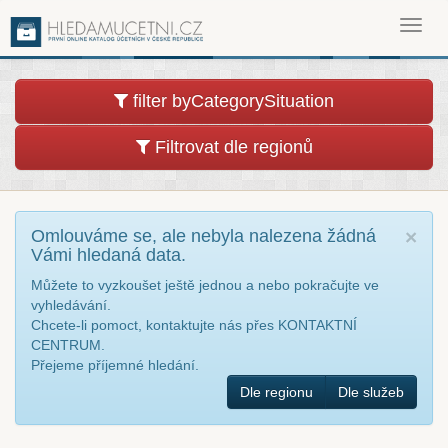
Toggl
navig
filter byCategorySituation
Filtrovat dle regionů
Omlouváme se, ale nebyla nalezena žádná
×
Vámi hledaná data.
Můžete to vyzkoušet ještě jednou a nebo pokračujte ve
vyhledávání.
Chcete-li pomoct, kontaktujte nás přes KONTAKTNÍ
CENTRUM.
Přejeme příjemné hledání.
Dle regionu
Dle služeb