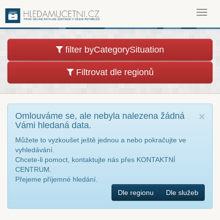
Toggl
navig
filter byCategorySituation
Filtrovat dle regionů
Omlouváme se, ale nebyla nalezena žádná
×
Vámi hledaná data.
Můžete to vyzkoušet ještě jednou a nebo pokračujte ve
vyhledávání.
Chcete-li pomoct, kontaktujte nás přes KONTAKTNÍ
CENTRUM.
Přejeme příjemné hledání.
Dle regionu
Dle služeb