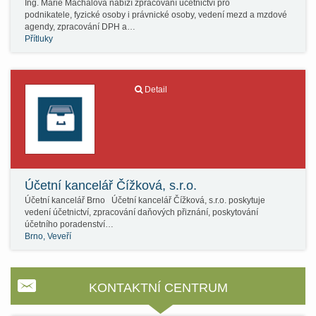
Ing. Marie Machalová nabízí zpracování účetnictví pro
podnikatele, fyzické osoby i právnické osoby, vedení mezd a mzdové
agendy, zpracování DPH a…
Přítluky
Detail
Účetní kancelář Čížková, s.r.o.
Účetní kancelář Brno Účetní kancelář Čížková, s.r.o. poskytuje
vedení účetnictví, zpracování daňových přiznání, poskytování
účetního poradenství…
Brno, Veveří
KONTAKTNÍ CENTRUM