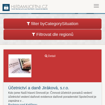
Toggl
navig
filter byCategorySituation
Filtrovat dle regionů
Detail
Účetnictví a daně Jiráková, s.r.o.
Kdo jsme Naší hlavní činností je: Činnost účetních poradců vedení
účetnictví vedení daňové evidence daňové poradenství Společnost je
zapsána v…
Rychnov nad Kněžnou