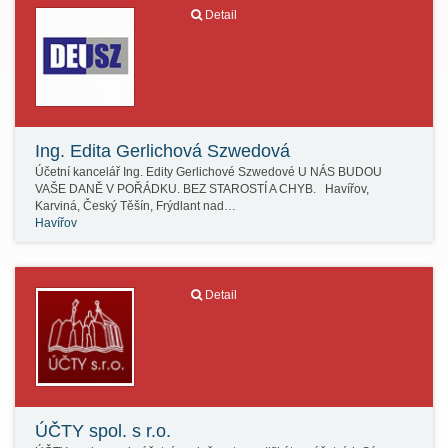
Detail
Ing. Edita Gerlichová Szwedová
Účetní kancelář Ing. Edity Gerlichové Szwedové U NÁS BUDOU
VAŠE DANĚ V POŘÁDKU. BEZ STAROSTÍ A CHYB. Havířov,
Karviná, Český Těšín, Frýdlant nad…
Havířov
Detail
ÚČTY spol. s r.o.