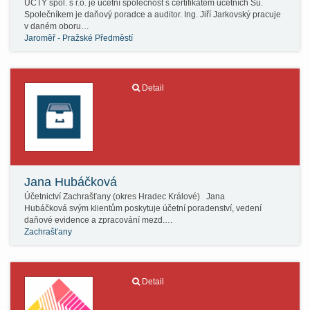
ÚČTY spol. s r.o. je účetní společnost s certifikátem účetních Sú.
Společníkem je daňový poradce a auditor. Ing. Jiří Jarkovský pracuje
v daném oboru…
Jaroměř - Pražské Předměstí
Detail
Jana Hubáčková
Účetnictví Zachrašťany (okres Hradec Králové) Jana
Hubáčková svým klientům poskytuje účetní poradenství, vedení
daňové evidence a zpracování mezd.…
Zachrašťany
Detail