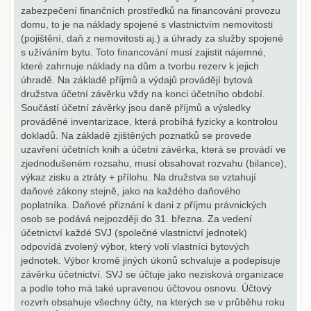
zabezpečení finančních prostředků na financování provozu
domu, to je na náklady spojené s vlastnictvím nemovitosti
(pojištění, daň z nemovitosti aj.) a úhrady za služby spojené
s užíváním bytu. Toto financování musí zajistit nájemné,
které zahrnuje náklady na dům a tvorbu rezerv k jejich
úhradě. Na základě příjmů a výdajů provádějí bytová
družstva účetní závěrku vždy na konci účetního období.
Součástí účetní závěrky jsou daně příjmů a výsledky
prováděné inventarizace, která probíhá fyzicky a kontrolou
dokladů. Na základě zjištěných poznatků se provede
uzavření účetních knih a účetní závěrka, která se provádí ve
zjednodušeném rozsahu, musí obsahovat rozvahu (bilance),
výkaz zisku a ztráty + přílohu. Na družstva se vztahují
daňové zákony stejně, jako na každého daňového
poplatníka. Daňové přiznání k dani z příjmu právnických
osob se podává nejpozději do 31. března. Za vedení
účetnictví každé SVJ (společné vlastnictví jednotek)
odpovídá zvolený výbor, který volí vlastníci bytových
jednotek. Výbor kromě jiných úkonů schvaluje a podepisuje
závěrku účetnictví. SVJ se účtuje jako nezisková organizace
a podle toho má také upravenou účtovou osnovu. Účtový
rozvrh obsahuje všechny účty, na kterých se v průběhu roku