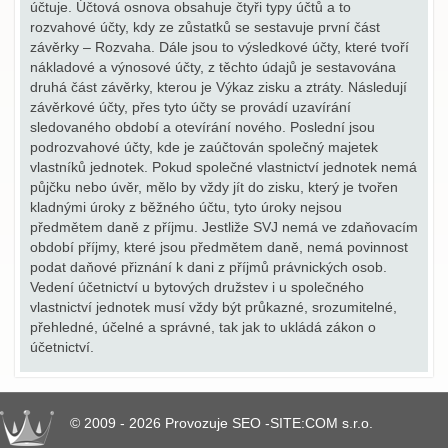
účtuje. Účtová osnova obsahuje čtyři typy účtů a to
rozvahové účty, kdy ze zůstatků se sestavuje první část
závěrky – Rozvaha. Dále jsou to výsledkové účty, které tvoří
nákladové a výnosové účty, z těchto údajů je sestavována
druhá část závěrky, kterou je Výkaz zisku a ztráty. Následují
závěrkové účty, přes tyto účty se provádí uzavírání
sledovaného období a otevírání nového. Poslední jsou
podrozvahové účty, kde je zaúčtován společný majetek
vlastníků jednotek. Pokud společné vlastnictví jednotek nemá
půjčku nebo úvěr, mělo by vždy jít do zisku, který je tvořen
kladnými úroky z běžného účtu, tyto úroky nejsou
předmětem daně z příjmu. Jestliže SVJ nemá ve zdaňovacím
období příjmy, které jsou předmětem daně, nemá povinnost
podat daňové přiznání k dani z příjmů právnických osob.
Vedení účetnictví u bytových družstev i u společného
vlastnictví jednotek musí vždy být průkazné, srozumitelné,
přehledné, účelné a správné, tak jak to ukládá zákon o
účetnictví.
© 2009 - 2026 Provozuje SEO -SITE:COM s.r.o.