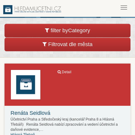
Toggl
navig
filter byCategory
Filtrovat dle města
Detail
Renáta Seidlová
Účetnictví Praha a Středočeský kraj (kancelář Praha 8 a Hlásná
Třebáň) Renáta Seidlová nabízí zpracování a vedení účetnictví a
daňové evidence,…
Hlásná Třebaň