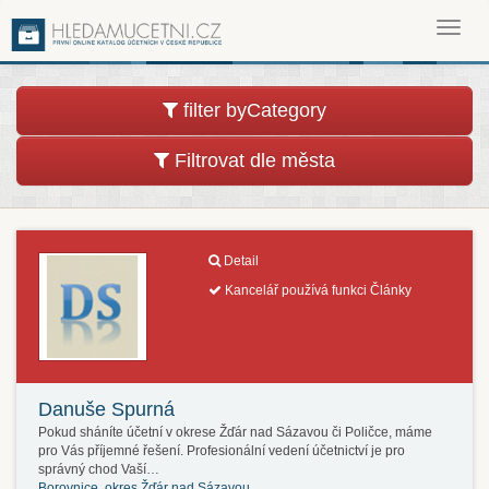
Toggl
navig
filter byCategory
Filtrovat dle města
Detail
Kancelář používá funkci Články
Danuše Spurná
Pokud sháníte účetní v okrese Žďár nad Sázavou či Poličce, máme
pro Vás příjemné řešení. Profesionální vedení účetnictví je pro
správný chod Vaší…
Borovnice, okres Žďár nad Sázavou