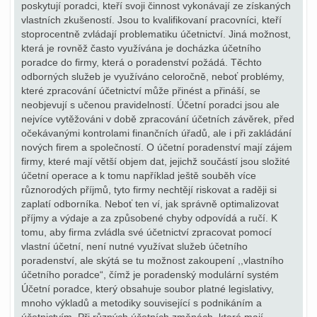
poskytují poradci, kteří svoji činnost vykonávají ze získaných
vlastních zkušeností. Jsou to kvalifikovaní pracovníci, kteří
stoprocentně zvládají problematiku účetnictví. Jiná možnost,
která je rovněž často využívána je docházka účetního
poradce do firmy, která o poradenství požádá. Těchto
odborných služeb je využíváno celoročně, neboť problémy,
které zpracování účetnictví může přinést a přináší, se
neobjevují s učenou pravidelností. Účetní poradci jsou ale
nejvíce vytěžováni v době zpracování účetních závěrek, před
očekávanými kontrolami finančních úřadů, ale i při zakládání
nových firem a společností. O účetní poradenství mají zájem
firmy, které mají větší objem dat, jejichž součástí jsou složité
účetní operace a k tomu například ještě souběh více
různorodých příjmů, tyto firmy nechtějí riskovat a raději si
zaplatí odborníka. Neboť ten ví, jak správně optimalizovat
příjmy a výdaje a za způsobené chyby odpovídá a ručí. K
tomu, aby firma zvládla své účetnictví zpracovat pomocí
vlastní účetní, není nutné využívat služeb účetního
poradenství, ale skýtá se tu možnost zakoupení ,,vlastního
účetního poradce“, čímž je poradenský modulární systém
Účetní poradce, který obsahuje soubor platné legislativy,
mnoho výkladů a metodiky související s podnikáním a