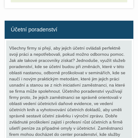
Účetní poradenství
Všechny firmy si přejí, aby jejich účetní ovládali perfektně
svoji práci a nepotřebovali, pokud možno odbornou pomoc.
Jak ale takové pracovníky získat? Jednoduše, využít služeb
poradenství, kde se účetní budou při změnách, které v této
oblasti nastanou, odborně proškolovat v seminářích, kde se
naučí i novým praktickým metodám, které jim jejich práci
usnadní a stanou se z nich iniciativní zaměstnanci, na které
se firma může spolehnout. Účetního poradenství využívají
firmy proto, že jejich zaměstnanci se správně orientovali v
oblasti vedení účetnictvíi daňové evidence, ve vedení
účetních knih a vyhotovování účetních dokladů, aby uměli
správně sestavit účetní závěrku i výroční zprávu. Dobře
zvládnuté proškolení zajistí i profesní růst účetních a firmě
ušetří peníze za případné omyly v účetnictví. Zaměstnanci
firem mohou docházet do center poradenství, kde služby