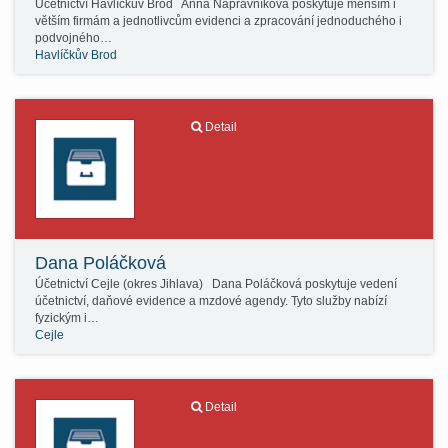
Účetnictví Havlíčkův Brod Anna Nápravníková poskytuje menším i
větším firmám a jednotlivcům evidenci a zpracování jednoduchého i
podvojného…
Havlíčkův Brod
Detail
Dana Poláčková
Účetnictví Cejle (okres Jihlava) Dana Poláčková poskytuje vedení
účetnictví, daňové evidence a mzdové agendy. Tyto služby nabízí
fyzickým i…
Cejle
Detail