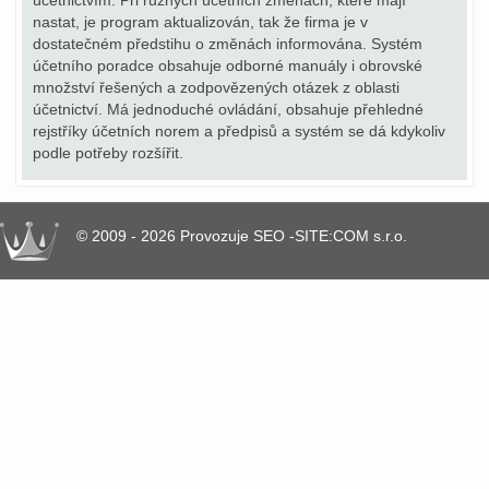
účetnictvím. Při různých účetních změnách, které mají
nastat, je program aktualizován, tak že firma je v
dostatečném předstihu o změnách informována. Systém
účetního poradce obsahuje odborné manuály i obrovské
množství řešených a zodpovězených otázek z oblasti
účetnictví. Má jednoduché ovládání, obsahuje přehledné
rejstříky účetních norem a předpisů a systém se dá kdykoliv
podle potřeby rozšířit.
© 2009 - 2026 Provozuje SEO -SITE:COM s.r.o.