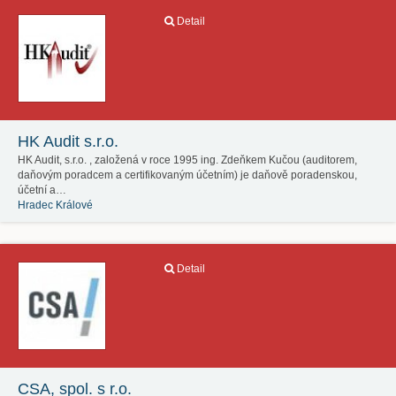
Detail
HK Audit s.r.o.
HK Audit, s.r.o. , založená v roce 1995 ing. Zdeňkem Kučou (auditorem,
daňovým poradcem a certifikovaným účetním) je daňově poradenskou,
účetní a…
Hradec Králové
Detail
CSA, spol. s r.o.