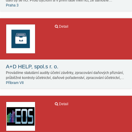
dalo by se řici. Proto bychom si v první řadě měli říct, že samotné…
Praha 3
Detail
A+D HELP, spol.s r. o.
Provádíme statutární audity účetní závěrky, zpracování daňových přiznání,
průběžné kontroly účetnictví, daňové pořadenství, zpracování účetnictví,…
Příbram VII
Detail