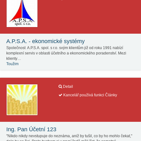
A.P.S.A. - ekonomické systémy
Společnost A.P.S.A. spol. s r.o. svým klientům již od roku 1991 nabízí
komplexní servis v oblasti účetního a ekonomického poradenství. Mezi
klienty…
Toužim
Detail
Kancelář používá funkci Články
Ing. Pan Účetní 123
"Nikdo nikdy nevstupuje do neznáma, aniž by tušil, co by ho mohlo čekat,"