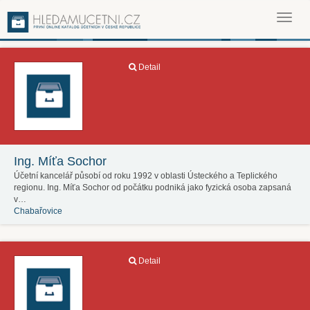
Toggl
navig
Detail
Ing. Míťa Sochor
Účetní kancelář působí od roku 1992 v oblasti Ústeckého a Teplického
regionu. Ing. Míťa Sochor od počátku podniká jako fyzická osoba zapsaná
v…
Chabařovice
Detail